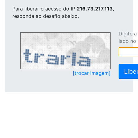
Para liberar o acesso
do IP
216.73.217.113
,
responda ao desafio abaixo.
Digite 
lado no
[trocar imagem]