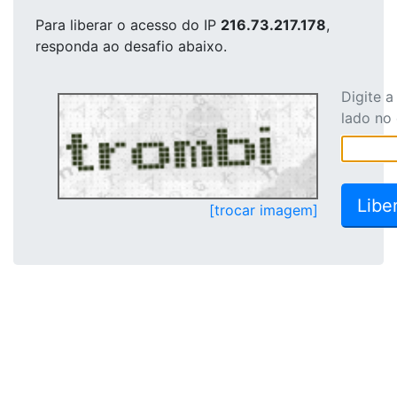
Para liberar o acesso
do IP
216.73.217.178
,
responda ao desafio abaixo.
Digite 
lado no
[trocar imagem]